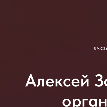
UMC36
Алексей З
орган