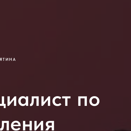
МЯТИНА
циалист по
вления