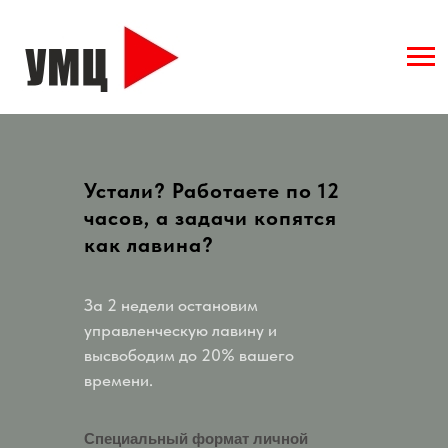
Устали? Работаете по 12
часов, а задачи копятся
как лавина?
За 2 недели остановим
управленческую лавину и
высвободим до 20% вашего
времени.
Специальный формат личной