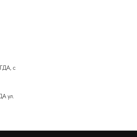
ДА, с
А ул.